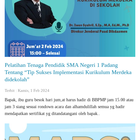
Pelatihan Tenaga Pendidik SMA Negeri 1 Padang
Tentang “Tip Sukses Implementasi Kurikulum Merdeka
didekolah”
Terbit : Kamis, 1 Feb 2024
Bapak, ibu guru besok hari jum,at harus hadir di BBPMP jam 15.00 atau
jam 3 siang sesuai rondown acara dan alhamdulillah semua yg hadir
mendapatkan sertifikat yg ditandatangani oleh bapak..