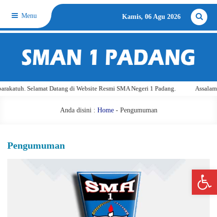
Menu
Kamis, 06 Agu 2026
uh. Selamat Datang di Website Resmi SMA Negeri 1 Padang.
Assalamu'alai
Anda disini :
Home
-
Pengumuman
Pengumuman
Open 