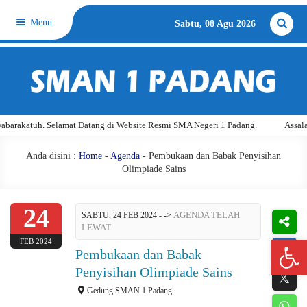
Menu
Sabtu, 08 Agu 2026
rakatuh. Selamat Datang di Website Resmi SMA Negeri 1 Padang.
Assalamu'
Anda disini :
Home
-
Agenda
- Pembukaan dan Babak Penyisihan
Olimpiade Sains
24
AGENDA TELAH
SABTU, 24 FEB 2024 -
->
LEWAT
Open 
FEB 2024
Pembukaan dan Babak
Penyisihan Olimpiade Sains
Gedung SMAN 1 Padang