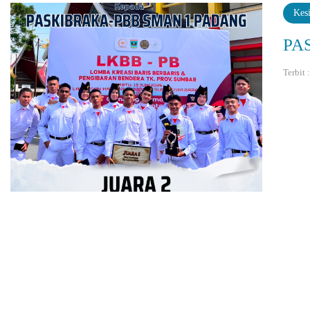
Kes
PA
Terbit 