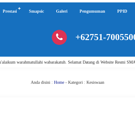
Prestasi
Smapsic
Galeri
Pengumuman
PPID
+62751-700550
 warahmatullahi wabarakatuh. Selamat Datang di Website Resmi SMA Negeri 
Anda disini :
Home
-
Kategori : Kesiswaan