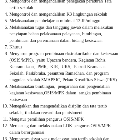
Mengontrol dan mengendalikan penegakan peraturan Tata
tertib sekolah
Mengontrol dan mengendalikan K3 lingkungan sekolah
Melaksanakan pembelajaran minimal 12 JP/minggu
Melaksanakan tugas dan tanggung jawab dalam melakukan
penyiapan bahan pelaksanaan pelayanan, bimbingan,
pembinaan dan perencanaan dalam bidang kesiswaan
Khusus
Menyusun program pembinaan ekstrakurikuler dan kesiswaan
(OSIS/MPK), yaitu Upacara bendera, Kegiatan Rohis,
Kepramukaan, PMR, KIR, UKS, Patroli Keamanan
Sekolah, Paskibraka, pesantren Ramadhan, dan program
unggulan sekolah SMAPSIC, Pekan Kreatifitas Siswa (PKS)
Melaksanakan bimbingan, pengarahan dan pengendalian
kegiatan kesiswaan,OSIS/MPK dalam rangka pembinaan
kesiswaan
Menegakkan dan mengendalikan disiplin dan tata tertib
sekolah, tindakan reward dan punishment
Mengatur pemilihan pengurus OSIS/MPK
Merancang dan melaksanakan LDK pengurus OSIS/MPK
dalam berorganisasi
Memproses siswa yang melanggar tata tertib sekolah dan