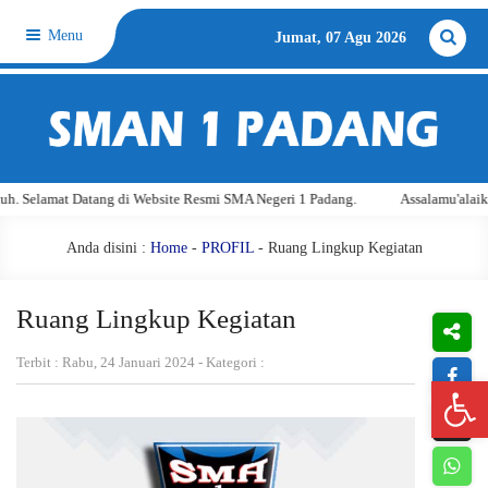
Menu
Jumat, 07 Agu 2026
at Datang di Website Resmi SMA Negeri 1 Padang.
Assalamu'alaikum warah
Anda disini :
Home
-
PROFIL
-
Ruang Lingkup Kegiatan
Ruang Lingkup Kegiatan
Terbit : Rabu, 24 Januari 2024 - Kategori :
Open 