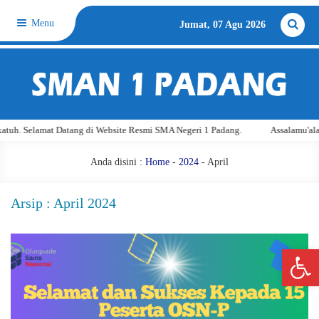
Menu
Jumat, 07 Agu 2026
Selamat Datang di Website Resmi SMA Negeri 1 Padang.
Assalamu'alaikum w
Anda disini :
Home
-
2024
-
April
Arsip : April 2024
Open 