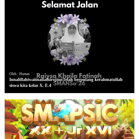
Oleh : Humas
InnalillahiwaiinailaihirojiunTelah berpulang kerahmatullah
siswa kita kelas X. E.4