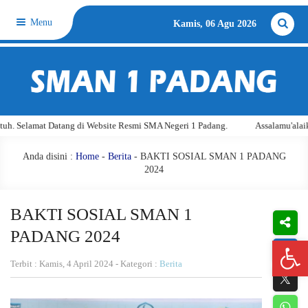
Menu
Kamis, 06 Agu 2026
site Resmi SMA Negeri 1 Padang.
Assalamu'alaikum warahmatullahi wabara
Anda disini :
Home
-
Berita
- BAKTI SOSIAL SMAN 1 PADANG
2024
BAKTI SOSIAL SMAN 1
PADANG 2024
Open 
Terbit : Kamis, 4 April 2024 - Kategori :
Berita