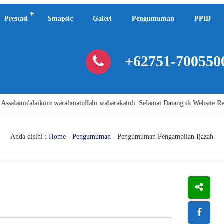
Prestasi
Smapsic
Galeri
Pengumuman
PPID
+62751-700550
'alaikum warahmatullahi wabarakatuh. Selamat Datang di Website Resmi SMA 
Anda disini :
Home
-
Pengumuman
- Pengumuman Pengambilan Ijazah