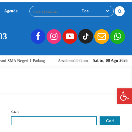
Agenda
Download
Video
03
Sabtu, 08 Agu 2026
Negeri 1 Padang.
Assalamu'alaikum warahmatullahi wabarakatuh. Sela
Open 
Cari
Cari