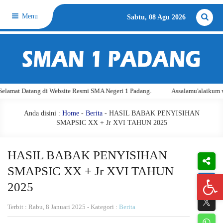
Menu
Sabtu, 08 Agu 2026
Datang di Website Resmi SMA Negeri 1 Padang.
Assalamu'alaikum warahmat
Anda disini :
Home
-
Berita
- HASIL BABAK PENYISIHAN
SMAPSIC XX + Jr XVI TAHUN 2025
HASIL BABAK PENYISIHAN
SMAPSIC XX + Jr XVI TAHUN
Open 
2025
Terbit : Rabu, 8 Januari 2025 - Kategori :
Berita