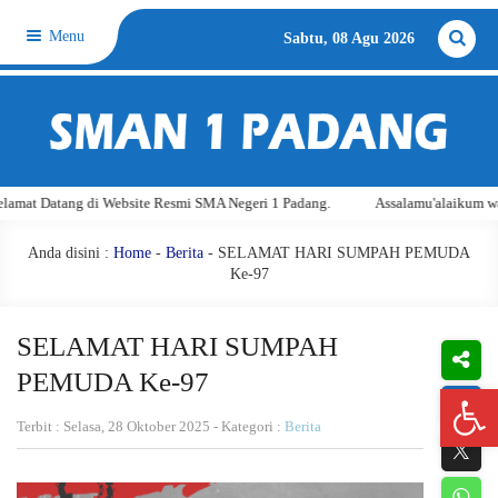
Menu
Sabtu, 08 Agu 2026
atang di Website Resmi SMA Negeri 1 Padang.
Assalamu'alaikum warahmatu
Anda disini :
Home
-
Berita
- SELAMAT HARI SUMPAH PEMUDA
Ke-97
SELAMAT HARI SUMPAH
PEMUDA Ke-97
Open 
Terbit : Selasa, 28 Oktober 2025 - Kategori :
Berita