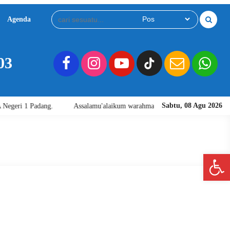
Agenda
Download
Video
03
Sabtu, 08 Agu 2026
Padang.
Assalamu'alaikum warahmatullahi wabarakatuh. Selamat Datang
Open 