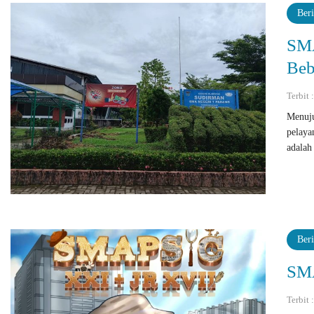
Beri
SMA
Beb
Terbit
Menuju
pelaya
adalah
Beri
SMA
Terbit