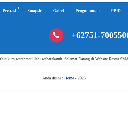
Prestasi
Smapsic
Galeri
Pengumuman
PPID
+62751-700550
arahmatullahi wabarakatuh. Selamat Datang di Website Resmi SMA Negeri 1 
Anda disini :
Home
-
2025