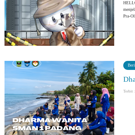
HELL
menjel
Pra-Ol
Beri
Dha
Terbit