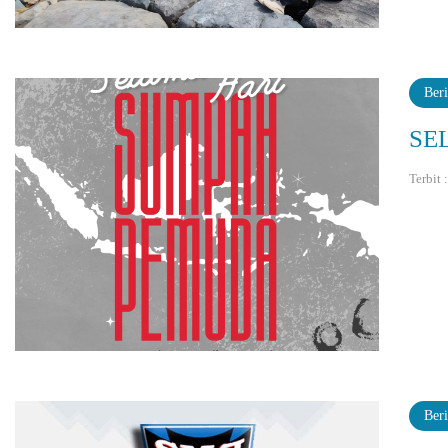
Beri
SE
Terbit 
Beri