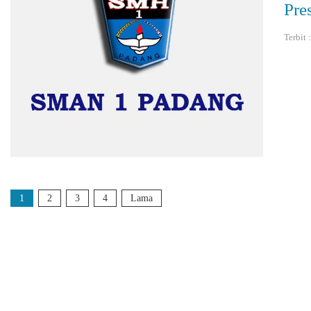
Pre
Terbit 
1
2
3
4
Lama