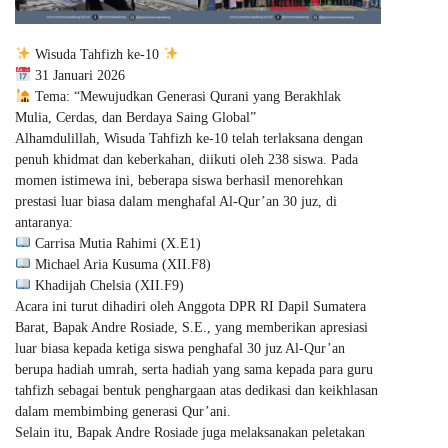
Wisuda Tahfizh ke-10
31 Januari 2026
Tema: “Mewujudkan Generasi Qurani yang Berakhlak
Mulia, Cerdas, dan Berdaya Saing Global”
Alhamdulillah, Wisuda Tahfizh ke-10 telah terlaksana dengan
penuh khidmat dan keberkahan, diikuti oleh 238 siswa. Pada
momen istimewa ini, beberapa siswa berhasil menorehkan
prestasi luar biasa dalam menghafal Al-Qur’an 30 juz, di
antaranya:
Carrisa Mutia Rahimi (X.E1)
Michael Aria Kusuma (XII.F8)
Khadijah Chelsia (XII.F9)
Acara ini turut dihadiri oleh Anggota DPR RI Dapil Sumatera
Barat, Bapak Andre Rosiade, S.E., yang memberikan apresiasi
luar biasa kepada ketiga siswa penghafal 30 juz Al-Qur’an
berupa hadiah umrah, serta hadiah yang sama kepada para guru
tahfizh sebagai bentuk penghargaan atas dedikasi dan keikhlasan
dalam membimbing generasi Qur’ani.
Selain itu, Bapak Andre Rosiade juga melaksanakan peletakan