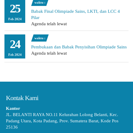
waktu :
25
Babak Final Olimpiade Sains, LKTI, dan LCC 4
Pilar
Feb 2024
Agenda telah lewat
waktu :
24
Pembukaan dan Babak Penyisihan Olimpiade Sains
Agenda telah lewat
Feb 2024
Kontak Kami
Kantor
JL. BELANTI RAYA NO.11 Kelurahan Lolong Belanti, Kec.
Padang Utara, Kota Padang, Prov. Sumatera Barat, Kode Pos
25136