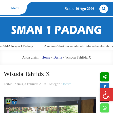
Menu
Senin, 10 Agu 2026
eri 1 Padang.
Assalamu'alaikum warahmatullahi wabarakatuh. Selamat Dat
Anda disini :
Home
-
Berita
- Wisuda Tahfidz X
Wisuda Tahfidz X
Terbit : Kamis, 5 Februari 2026 - Kategori :
Berita
Open 