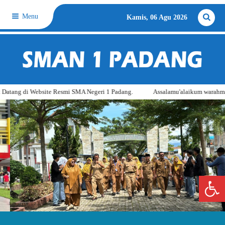
Menu
Kamis, 06 Agu 2026
i Website Resmi SMA Negeri 1 Padang.
Assalamu'alaikum warahmatullahi wa
Open 