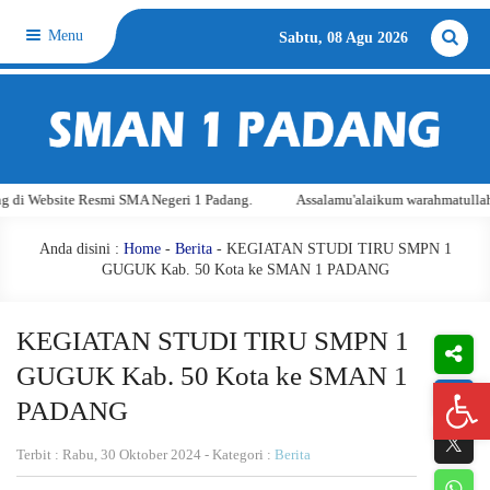
Menu
Sabtu, 08 Agu 2026
 SMA Negeri 1 Padang.
Assalamu'alaikum warahmatullahi wabarakatuh. Sela
Anda disini :
Home
-
Berita
- KEGIATAN STUDI TIRU SMPN 1
GUGUK Kab. 50 Kota ke SMAN 1 PADANG
KEGIATAN STUDI TIRU SMPN 1
GUGUK Kab. 50 Kota ke SMAN 1
Open 
PADANG
Terbit : Rabu, 30 Oktober 2024 - Kategori :
Berita