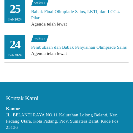
waktu :
25
Babak Final Olimpiade Sains, LKTI, dan LCC 4
Pilar
Feb 2024
Agenda telah lewat
waktu :
24
Pembukaan dan Babak Penyisihan Olimpiade Sains
Agenda telah lewat
Feb 2024
Kontak Kami
Kantor
JL. BELANTI RAYA NO.11 Kelurahan Lolong Belanti, Kec.
Padang Utara, Kota Padang, Prov. Sumatera Barat, Kode Pos
25136