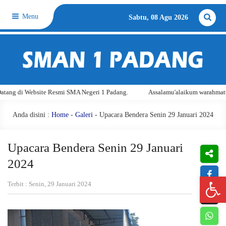
Menu
Sabtu, 08 Agu 2026
i SMA Negeri 1 Padang.
Assalamu'alaikum warahmatullahi wabarakatuh. Sel
Anda disini :
Home
-
Galeri
- Upacara Bendera Senin 29 Januari 2024
Upacara Bendera Senin 29 Januari
2024
Open 
Terbit : Senin, 29 Januari 2024