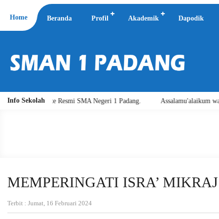
Home
Beranda
Profil
Akademik
Dapodik
Info Sekolah
A Negeri 1 Padang.
Assalamu'alaikum warahmatullahi wabarakatuh. Sel
MEMPERINGATI ISRA’ MIKRAJ 
Terbit : Jumat, 16 Februari 2024