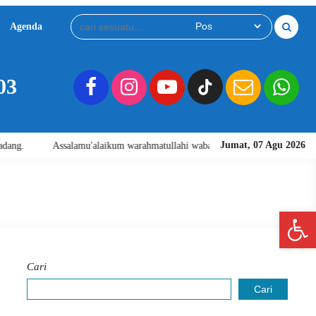
Agenda
Download
Video
03
Jumat, 07 Agu 2026
 warahmatullahi wabarakatuh. Selamat Datang di Website Resmi SMA Negeri 1
Open 
Cari
Cari