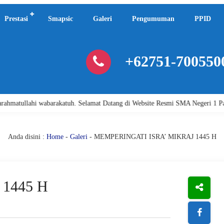
Prestasi
Smapsic
Galeri
Pengumuman
PPID
+62751-700550
amat Datang di Website Resmi SMA Negeri 1 Padang.
Assalamu'alaikum
Anda disini :
Home
-
Galeri
- MEMPERINGATI ISRA’ MIKRAJ 1445 H
1445 H