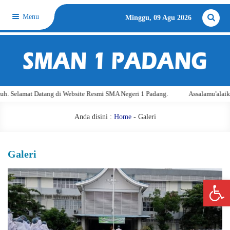
Menu
Minggu, 09 Agu 2026
t Datang di Website Resmi SMA Negeri 1 Padang.
Assalamu'alaikum warahm
Anda disini :
Home
-
Galeri
Galeri
Open 