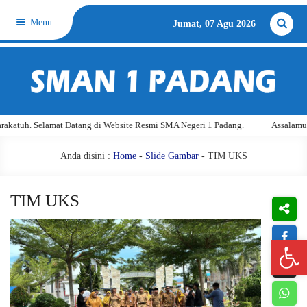
Menu
Jumat, 07 Agu 2026
tuh. Selamat Datang di Website Resmi SMA Negeri 1 Padang.
Assalamu'ala
Anda disini :
Home
-
Slide Gambar
- TIM UKS
TIM UKS
Open 