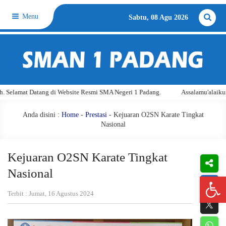
Menu
Sabtu, 08 Agu 2026
 Datang di Website Resmi SMA Negeri 1 Padang.
Assalamu'alaikum warahma
Anda disini :
Home
-
Prestasi
- Kejuaran O2SN Karate Tingkat
Nasional
Kejuaran O2SN Karate Tingkat
Nasional
Open 
Terbit : Jumat, 16 Agustus 2024