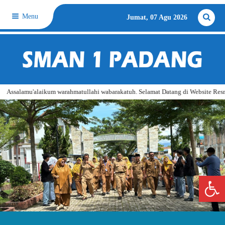
Menu
Jumat, 07 Agu 2026
amu'alaikum warahmatullahi wabarakatuh. Selamat Datang di Website Resmi SMA N
Open 