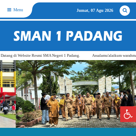
Menu
Jumat, 07 Agu 2026
di Website Resmi SMA Negeri 1 Padang.
Assalamu'alaikum warahmatullahi 
Open 
…