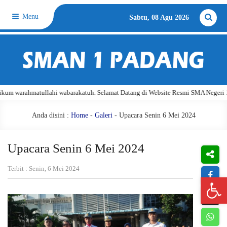
Menu
Sabtu, 08 Agu 2026
rakatuh. Selamat Datang di Website Resmi SMA Negeri 1 Padang.
Assalamu
Anda disini :
Home
-
Galeri
- Upacara Senin 6 Mei 2024
Upacara Senin 6 Mei 2024
Terbit : Senin, 6 Mei 2024
Open 