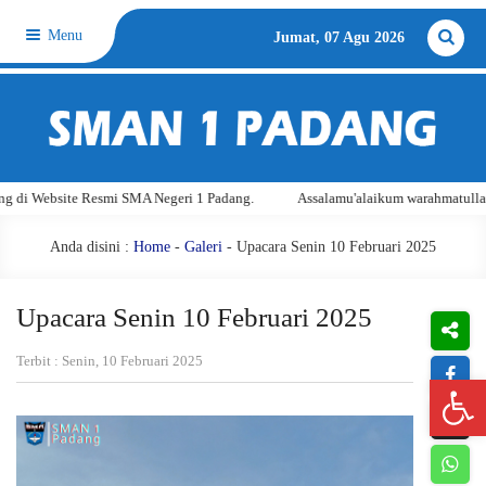
Menu
Jumat, 07 Agu 2026
SMA Negeri 1 Padang.
Assalamu'alaikum warahmatullahi wabarakatuh. Sela
Anda disini :
Home
-
Galeri
- Upacara Senin 10 Februari 2025
Upacara Senin 10 Februari 2025
Terbit : Senin, 10 Februari 2025
Open 