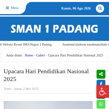
Menu
Kamis, 06 Agu 2026
mi SMA Negeri 1 Padang.
Assalamu'alaikum warahmatullahi wabarakatuh. Se
Anda disini :
Home
-
Galeri
- Upacara Hari Pendidikan Nasional 2025
Upacara Hari Pendidikan Nasional
2025
Open 
Terbit : Jumat, 2 Mei 2025