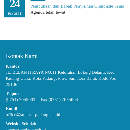
24
Pembukaan dan Babak Penyisihan Olimpiade Sains
Agenda telah lewat
Feb 2024
Kontak Kami
Kantor
JL. BELANTI RAYA NO.11 Kelurahan Lolong Belanti, Kec.
Padang Utara, Kota Padang, Prov. Sumatera Barat, Kode Pos
25136
Telpon
(0751) 7055003 -- Fax (0751) 7055004
Email
office@smansa-padang.sch.id
Website
Sekolah
smansa-padang.sch.id