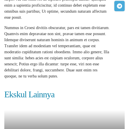
enim a sapientia proficiscitur, id continuo debet expletum esse
omnibus suis partibus; Ut optime, secundum naturam affectum
esse possit.
Nummus in Croesi divitiis obscuratur, pars est tamen divitiarum.
Quamvis enim depravatae non sint, pravae tamen esse possunt.
Idemque diviserunt naturam hominis in animum et corpus.
Transfer idem ad modestiam vel temperantiam, quae est
moderatio cupiditatum rationi oboediens. Immo alio genere; Illa
sunt similia: hebes acies est cuipiam oculorum, corpore alius
senescit; Potius ergo illa dicantur: turpe esse, viri non esse
debilitari dolore, frangi, succumbere. Duae sunt enim res
quoque, ne tu verba solum putes.
Ekskul Lainnya