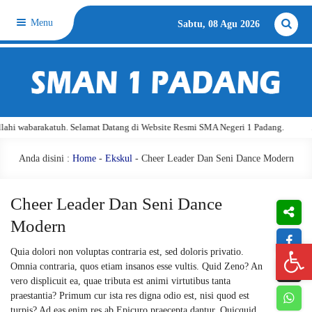
Menu
Sabtu, 08 Agu 2026
 wabarakatuh. Selamat Datang di Website Resmi SMA Negeri 1 Padang.
Assa
Anda disini :
Home
-
Ekskul
- Cheer Leader Dan Seni Dance Modern
Cheer Leader Dan Seni Dance
Modern
Open 
Quia dolori non voluptas contraria est, sed doloris privatio.
Omnia contraria, quos etiam insanos esse vultis. Quid Zeno? An
vero displicuit ea, quae tributa est animi virtutibus tanta
praestantia? Primum cur ista res digna odio est, nisi quod est
turpis? Ad eas enim res ab Epicuro praecepta dantur. Quicquid