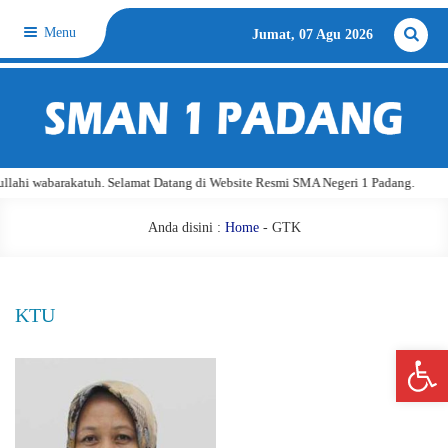
Menu
Jumat, 07 Agu 2026
lahi wabarakatuh. Selamat Datang di Website Resmi SMA Negeri 1 Padang.
Anda disini :
Home
-
GTK
KTU
Open 