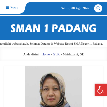
Menu
Sabtu, 08 Agu 2026
ullahi wabarakatuh. Selamat Datang di Website Resmi SMA Negeri 1 Padang.
Anda disini :
Home
-
GTK
- Maidazurni, SE
Open 