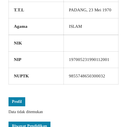
T.T.L
PADANG, 23 Mei 1970
Agama
ISLAM
NIK
NIP
197005231990112001
NUPTK
9855748650300032
Profil
Data tidak ditemukan
Riwayat Pendidikan