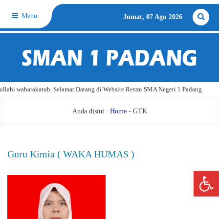
Menu
Jumat, 07 Agu 2026
lahi wabarakatuh. Selamat Datang di Website Resmi SMA Negeri 1 Padang.
Anda disini :
Home
-
GTK
Guru Kimia ( WAKA HUMAS )
Open 