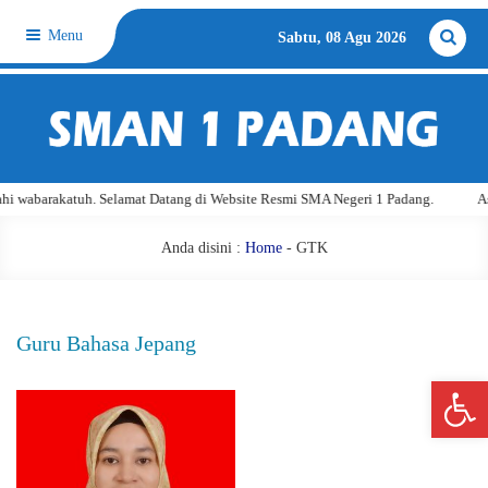
Menu
Sabtu, 08 Agu 2026
 wabarakatuh. Selamat Datang di Website Resmi SMA Negeri 1 Padang.
Ass
Anda disini :
Home
-
GTK
Guru Bahasa Jepang
Open 