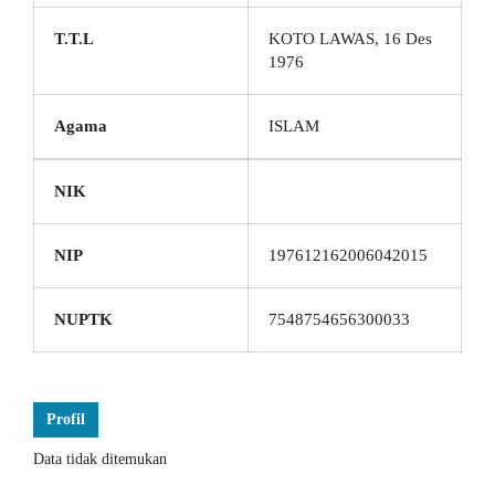
T.T.L
KOTO LAWAS, 16 Des
1976
Agama
ISLAM
NIK
NIP
197612162006042015
NUPTK
7548754656300033
Profil
Data tidak ditemukan