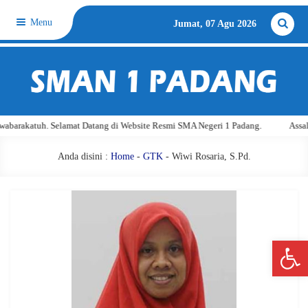
Menu
Jumat, 07 Agu 2026
arakatuh. Selamat Datang di Website Resmi SMA Negeri 1 Padang.
Assalamu
Anda disini :
Home
-
GTK
- Wiwi Rosaria, S.Pd.
Open 