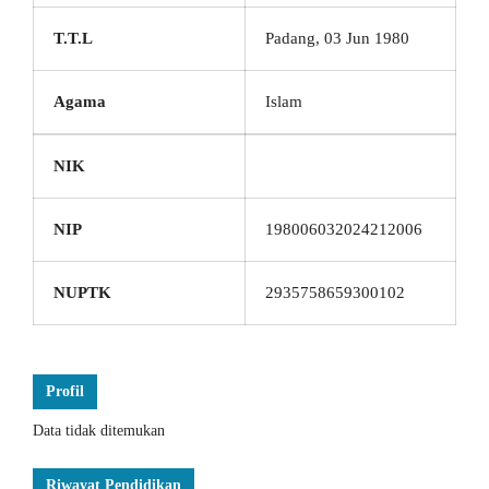
T.T.L
Padang, 03 Jun 1980
Agama
Islam
NIK
NIP
198006032024212006
NUPTK
2935758659300102
Profil
Data tidak ditemukan
Riwayat Pendidikan