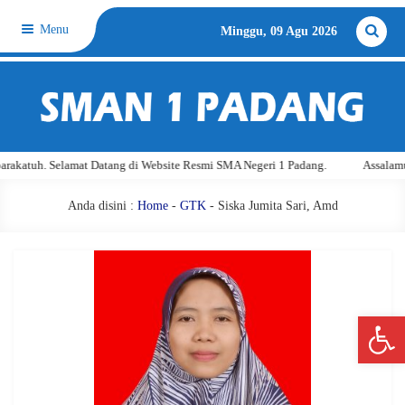
Menu
Minggu, 09 Agu 2026
katuh. Selamat Datang di Website Resmi SMA Negeri 1 Padang.
Assalamu'a
Anda disini :
Home
-
GTK
- Siska Jumita Sari, Amd
Open 