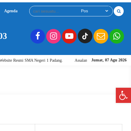
Agenda
Download
Video
03
Jumat, 07 Agu 2026
site Resmi SMA Negeri 1 Padang.
Assalamu'alaikum warahmatullahi wab
Open 