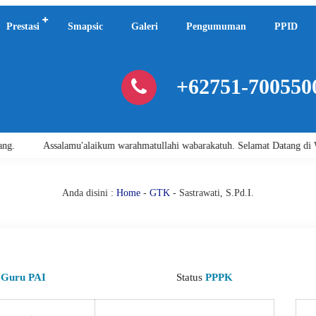
Prestasi
Smapsic
Galeri
Pengumuman
PPID
+62751-700550
Assalamu'alaikum warahmatullahi wabarakatuh. Selamat Datang di Web
Anda disini :
Home
-
GTK
- Sastrawati, S.Pd.I.
i
Guru PAI
Status
PPPK