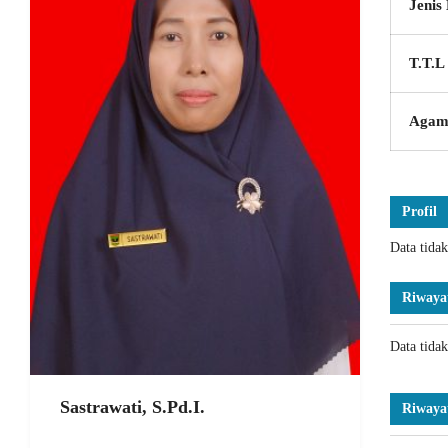
Jenis
T.T.L
Agam
Profil
Data tida
Riwaya
Data tida
Sastrawati, S.Pd.I.
Riwaya