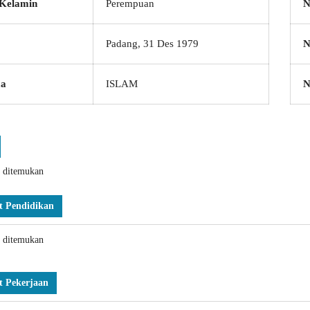
 Kelamin
Perempuan
N
Padang, 31 Des 1979
N
a
ISLAM
k ditemukan
t Pendidikan
k ditemukan
t Pekerjaan