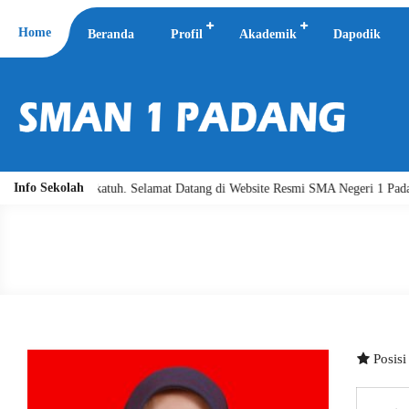
Home
Beranda
Profil
Akademik
Dapodik
Info Sekolah
llahi wabarakatuh. Selamat Datang di Website Resmi SMA Negeri 1 Padang.
Posis