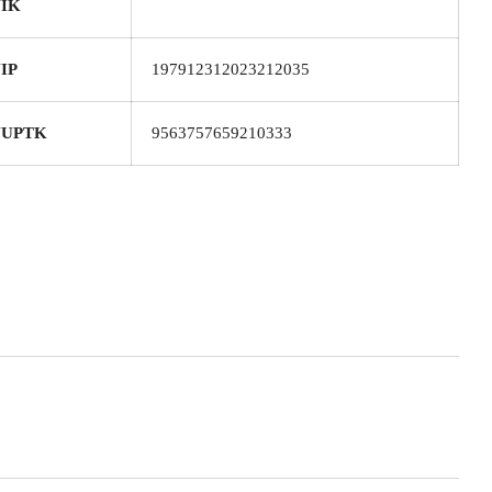
IK
IP
197912312023212035
NUPTK
9563757659210333