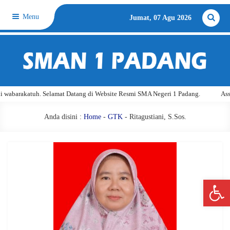
Menu
Jumat, 07 Agu 2026
abarakatuh. Selamat Datang di Website Resmi SMA Negeri 1 Padang.
Assal
Anda disini :
Home
-
GTK
- Ritagustiani, S.Sos.
Open 