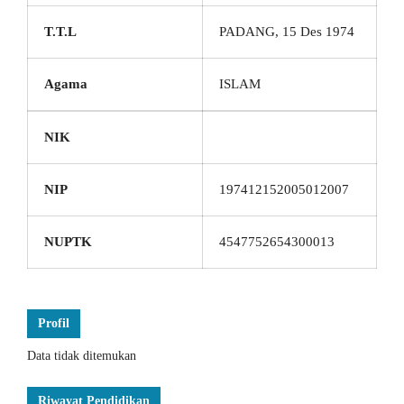
T.T.L
PADANG, 15 Des 1974
Agama
ISLAM
NIK
NIP
197412152005012007
NUPTK
4547752654300013
Profil
Data tidak ditemukan
Riwayat Pendidikan