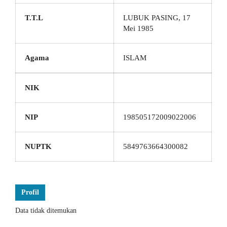
T.T.L
LUBUK PASING, 17
Mei 1985
Agama
ISLAM
NIK
NIP
198505172009022006
NUPTK
5849763664300082
Profil
Data tidak ditemukan