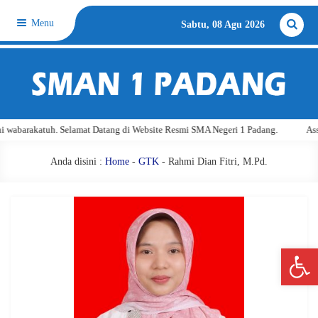
Menu
Sabtu, 08 Agu 2026
wabarakatuh. Selamat Datang di Website Resmi SMA Negeri 1 Padang.
Assa
Anda disini :
Home
-
GTK
- Rahmi Dian Fitri, M.Pd.
Open 