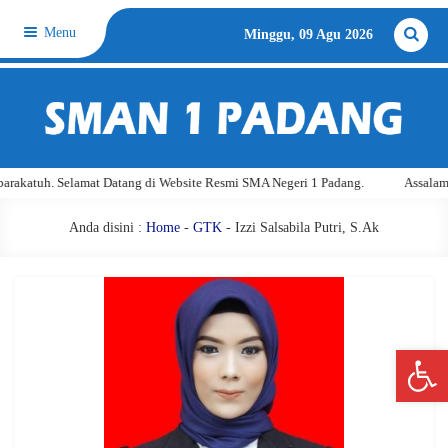
Menu
Minggu, 09 Agu 2026
akatuh. Selamat Datang di Website Resmi SMA Negeri 1 Padang.
Assalamu'a
Anda disini :
Home
-
GTK
- Izzi Salsabila Putri, S.Ak
Open 