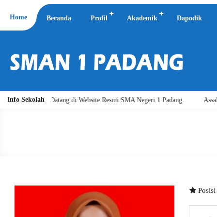
Home
Beranda
Profil
Akademik
Dapodik
Info Sekolah
tuh. Selamat Datang di Website Resmi SMA Negeri 1 Padang.
Assalamu'
Posis