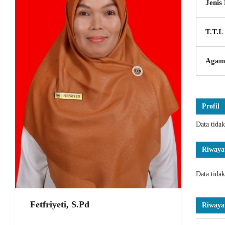
Jenis
T.T.L
Agam
Profil
Data tida
Riwaya
Data tida
Fetfriyeti, S.Pd
Riwaya