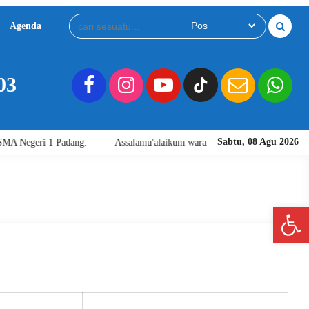
Agenda
Download
Video
03
Sabtu, 08 Agu 2026
Negeri 1 Padang.
Assalamu'alaikum warahmatullahi wabarakatuh. Selam
Open 