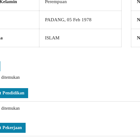
 Kelamin
Perempuan
N
PADANG, 05 Feb 1978
N
a
ISLAM
k ditemukan
t Pendidikan
k ditemukan
t Pekerjaan