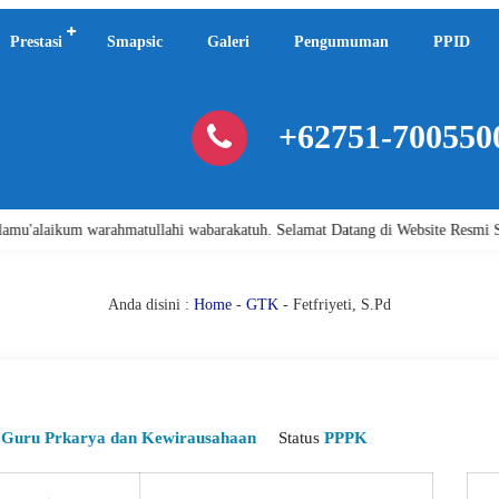
Prestasi
Smapsic
Galeri
Pengumuman
PPID
+62751-700550
alaikum warahmatullahi wabarakatuh. Selamat Datang di Website Resmi SMA 
Anda disini :
Home
-
GTK
- Fetfriyeti, S.Pd
i
Guru Prkarya dan Kewirausahaan
Status
PPPK