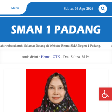
Menu
Sabtu, 08 Agu 2026
 wabarakatuh. Selamat Datang di Website Resmi SMA Negeri 1 Padang.
Ass
Anda disini :
Home
-
GTK
- Dra. Zulina, M.Pd.
Open 