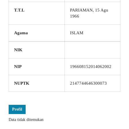
T.T.L
PARIAMAN, 15 Agu
1966
Agama
ISLAM
NIK
NIP
196608152014062002
NUPTK
2147744646300073
Profil
Data tidak ditemukan