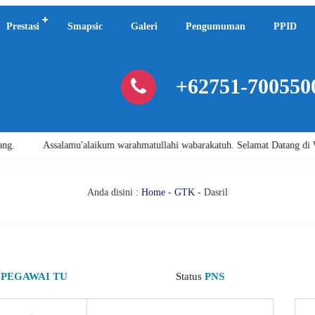
Prestasi
Smapsic
Galeri
Pengumuman
PPID
+62751-700550
Assalamu'alaikum warahmatullahi wabarakatuh. Selamat Datang di Web
Anda disini :
Home
-
GTK
- Dasril
i
PEGAWAI TU
Status
PNS