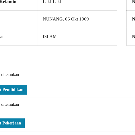
 Kelamin
Laki-Laki
N
NUNANG, 06 Okt 1969
N
a
ISLAM
k ditemukan
t Pendidikan
k ditemukan
t Pekerjaan