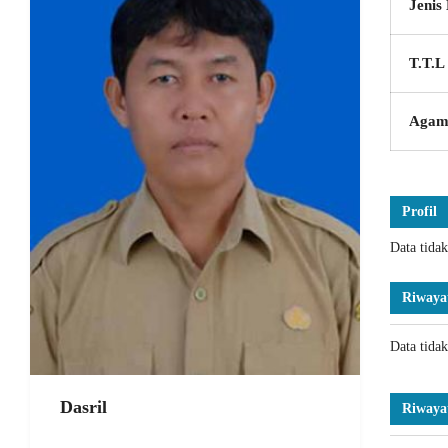
Jenis
T.T.L
Agam
Profil
Data tida
Riwaya
Data tida
Dasril
Riwaya