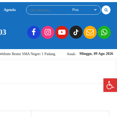
Agenda
Download
Video
03
Minggu, 09 Agu 2026
site Resmi SMA Negeri 1 Padang.
Assalamu'alaikum warahmatullahi wab
Open 