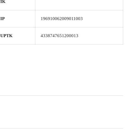
IK
IP
196910062009011003
NUPTK
4338747651200013