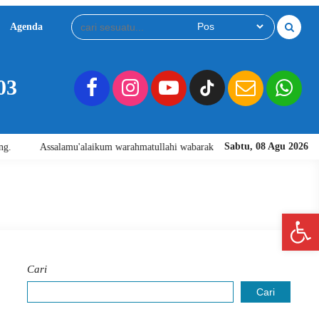
Agenda
Download
Video
03
Sabtu, 08 Agu 2026
aikum warahmatullahi wabarakatuh. Selamat Datang di Website Resmi SMA Ne
Open 
Cari
Cari