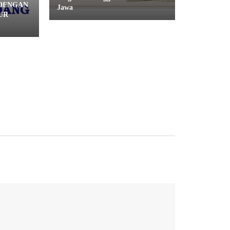
 DENGAN
Jawa
UR