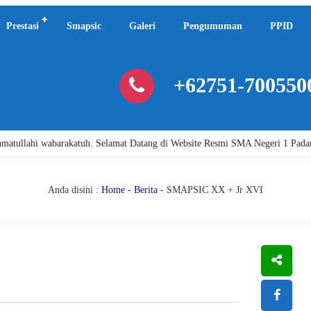
Prestasi
Smapsic
Galeri
Pengumuman
PPID
+62751-700550
. Selamat Datang di Website Resmi SMA Negeri 1 Padang.
Assalamu'al
Anda disini :
Home
-
Berita
- SMAPSIC XX + Jr XVI