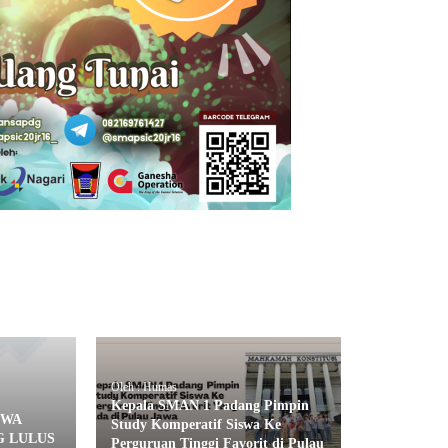
Oleh : Humas
Kepala SMAN 1 Padang Pimpin
SWA
Study Komperatif Siswa Ke
G LULUS
Perguruan Tinggi Favorit di Pulau