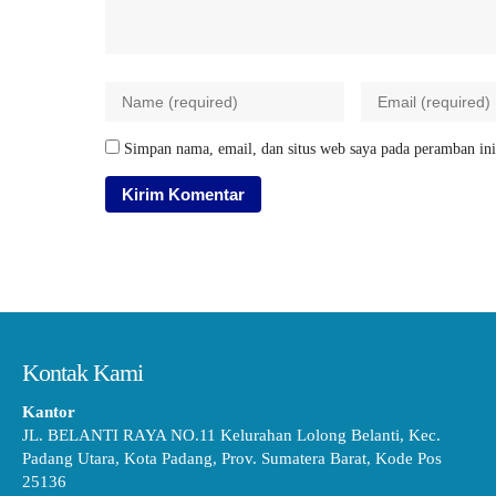
Simpan nama, email, dan situs web saya pada peramban ini
Kontak Kami
Kantor
JL. BELANTI RAYA NO.11 Kelurahan Lolong Belanti, Kec.
Padang Utara, Kota Padang, Prov. Sumatera Barat, Kode Pos
25136