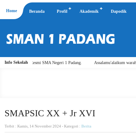
Home
Beranda
Profil
Akademik
Dapodik
Info Sekolah
mi SMA Negeri 1 Padang.
Assalamu'alaikum warahmatullahi wabarakatuh
SMAPSIC XX + Jr XVI
Terbit : Kamis, 14 November 2024 - Kategori :
Berita