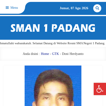
Menu
Jumat, 07 Agu 2026
tullahi wabarakatuh. Selamat Datang di Website Resmi SMA Negeri 1 Padang.
Anda disini :
Home
-
GTK
- Doni Herdyanto
Open 